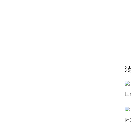
上
国
阳