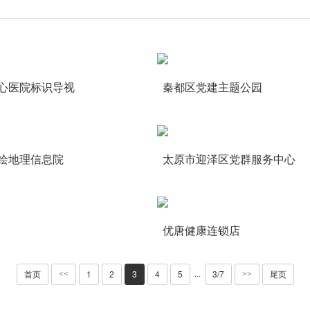
心医院标识导视
秦都区党建主题公园
绘地理信息院
太原市迎泽区党群服务中心
优唐健康连锁店
首页
1
2
3
4
5
3/7
尾页
···
<<
>>