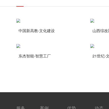
中国新高教-文化建设
山西综改
东杰智能-智慧工厂
21世纪-
服务
案例
优势
动态