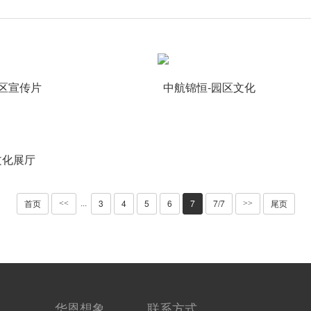
区宣传片
中航锦恒-园区文化
文化展厅
首页
3
4
5
6
7
7/7
尾页
···
<<
>>
华恩想象
联系方式